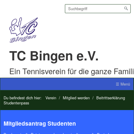
TC Bingen e.V.
Ein Tennisverein für die ganze Famil
☰ Menü
Du befindest dich hier:
Verein
/
Mitglied werden
/
Beitrittserklärung
Studentenpass
Mitgliedsantrag Studenten