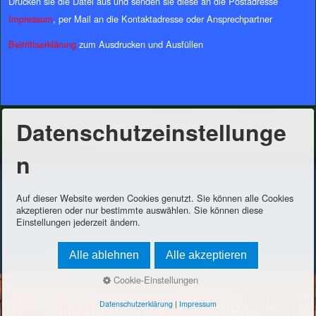
Drucken sie die Datei aus und senden sie diese an die Postadresse
Impressum
, per Mail an die Kontaktadresse oder Ansprechpartner
Beitrittserklärung
zum Ausdrucken und Ausfüllen
Datenschutzeinstellunge
Startseite
Kontakt
Impressum
© 2026 TC Bingen e.V. Letzte Aktualisierung am
8/9/2026
n
Auf dieser Website werden Cookies genutzt. Sie können alle Cookies
akzeptieren oder nur bestimmte auswählen. Sie können diese
Einstellungen jederzeit ändern.
Alle ablehnen
Alle akzeptieren
Cookie-Einstellungen
Datenschutzerklärung
|
Impressum