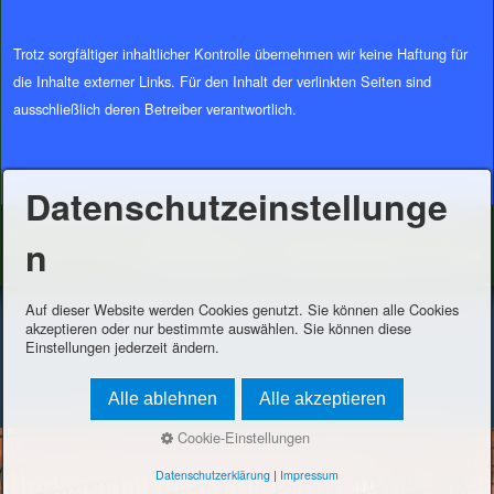
Trotz sorgfältiger inhaltlicher Kontrolle übernehmen wir keine Haftung für
die Inhalte externer Links. Für den Inhalt der verlinkten Seiten sind
ausschließlich deren Betreiber verantwortlich.
Datenschutzeinstellunge
Startseite
Kontakt
Impressum
n
© 2026 TC Bingen e.V. Letzte Aktualisierung am
8/7/2026
Auf dieser Website werden Cookies genutzt. Sie können alle Cookies
akzeptieren oder nur bestimmte auswählen. Sie können diese
Einstellungen jederzeit ändern.
Alle ablehnen
Alle akzeptieren
Cookie-Einstellungen
Datenschutzerklärung
|
Impressum